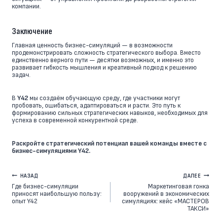
компании.
Заключение
Главная ценность бизнес-симуляций — в возможности
продемонстрировать сложность стратегического выбора. Вместо
единственно верного пути — десятки возможных, и именно это
развивает гибкость мышления и креативный подход к решению
задач.
В
Y42
мы создаём обучающую среду, где участники могут
пробовать, ошибаться, адаптироваться и расти. Это путь к
формированию сильных стратегических навыков, необходимых для
успеха в современной конкурентной среде.
Раскройте стратегический потенциал вашей команды вместе с
бизнес-симуляциями Y42.
Навигация
НАЗАД
ДАЛЕЕ
Где бизнес-симуляции
Маркетинговая гонка
по
приносят наибольшую пользу:
вооружений в экономических
опыт Y42
симуляциях: кейс «МАСТЕРОВ
записям
ТАКСИ»