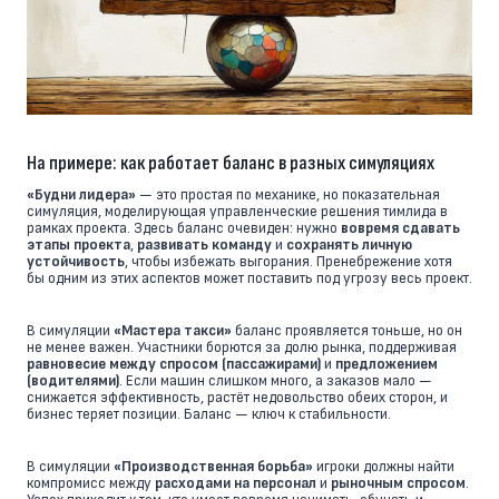
На примере: как работает баланс в разных симуляциях
«Будни лидера»
— это простая по механике, но показательная
симуляция, моделирующая управленческие решения тимлида в
рамках проекта. Здесь баланс очевиден: нужно
вовремя сдавать
этапы проекта
,
развивать команду
и
сохранять личную
устойчивость
, чтобы избежать выгорания. Пренебрежение хотя
бы одним из этих аспектов может поставить под угрозу весь проект.
В симуляции
«Мастера такси»
баланс проявляется тоньше, но он
не менее важен. Участники борются за долю рынка, поддерживая
равновесие между спросом (пассажирами)
и
предложением
(водителями)
. Если машин слишком много, а заказов мало —
снижается эффективность, растёт недовольство обеих сторон, и
бизнес теряет позиции. Баланс — ключ к стабильности.
В симуляции
«Производственная борьба»
игроки должны найти
компромисс между
расходами на персонал
и
рыночным спросом
.