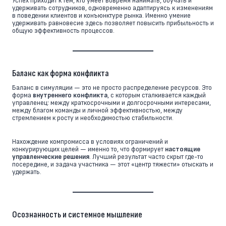
Успех приходит к тем, кто умеет вовремя нанимать, обучать и
удерживать сотрудников, одновременно адаптируясь к изменениям
в поведении клиентов и конъюнктуре рынка. Именно умение
удерживать равновесие здесь позволяет повысить прибыльность и
общую эффективность процессов.
Баланс как форма конфликта
Баланс в симуляции — это не просто распределение ресурсов. Это
форма
внутреннего конфликта
, с которым сталкивается каждый
управленец: между краткосрочными и долгосрочными интересами,
между благом команды и личной эффективностью, между
стремлением к росту и необходимостью стабильности.
Нахождение компромисса в условиях ограничений и
конкурирующих целей — именно то, что формирует
настоящие
управленческие решения
. Лучший результат часто скрыт где-то
посередине, и задача участника — этот «центр тяжести» отыскать и
удержать.
Осознанность и системное мышление